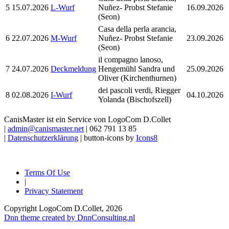
5
15.07.2026
L-Wurf
Nuñez- Probst Stefanie
16.09.2026
(Seon)
Casa della perla arancia,
6
22.07.2026
M-Wurf
Nuñez- Probst Stefanie
23.09.2026
(Seon)
il compagno lanoso,
7
24.07.2026
Deckmeldung
Hengemühl Sandra und
25.09.2026
Oliver (Kirchenthurnen)
dei pascoli verdi, Riegger
8
02.08.2026
I-Wurf
04.10.2026
Yolanda (Bischofszell)
CanisMaster ist ein Service von LogoCom D.Collet
|
admin@canismaster.net
| 062 791 13 85
|
Datenschutzerklärung
| button-icons by
Icons8
Terms Of Use
|
Privacy Statement
Copyright LogoCom D.Collet, 2026
Dnn theme created by DnnConsulting.nl