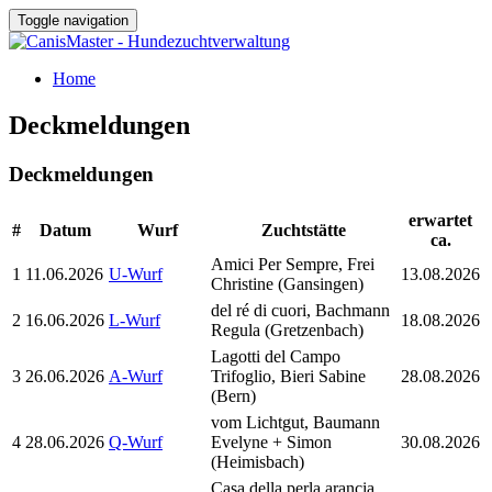
Toggle navigation
Home
Deckmeldungen
Deckmeldungen
erwartet
#
Datum
Wurf
Zuchtstätte
ca.
Amici Per Sempre, Frei
1
11.06.2026
U-Wurf
13.08.2026
Christine (Gansingen)
del ré di cuori, Bachmann
2
16.06.2026
L-Wurf
18.08.2026
Regula (Gretzenbach)
Lagotti del Campo
3
26.06.2026
A-Wurf
Trifoglio, Bieri Sabine
28.08.2026
(Bern)
vom Lichtgut, Baumann
4
28.06.2026
Q-Wurf
Evelyne + Simon
30.08.2026
(Heimisbach)
Casa della perla arancia,