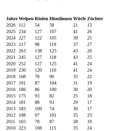
Jahre
Welpen
Rüden
Hündinnen
Würfe
Züchter
2026
112
54
58
21
15
2025
234
127
107
41
26
2024
227
122
105
39
25
2023
217
98
119
37
27
2022
263
138
125
43
26
2021
245
127
118
43
25
2020
252
127
125
41
24
2019
230
120
110
41
24
2018
168
78
90
35
22
2017
191
87
104
31
19
2016
186
86
100
30
20
2015
175
93
82
25
18
2014
181
88
93
29
17
2013
183
109
74
30
17
2012
198
97
101
35
23
2011
165
78
87
28
19
2010
223
108
115
35
24