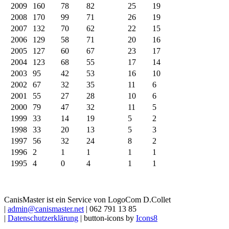
2009
160
78
82
25
19
2008
170
99
71
26
19
2007
132
70
62
22
15
2006
129
58
71
20
16
2005
127
60
67
23
17
2004
123
68
55
17
14
2003
95
42
53
16
10
2002
67
32
35
11
6
2001
55
27
28
10
6
2000
79
47
32
11
5
1999
33
14
19
5
2
1998
33
20
13
5
3
1997
56
32
24
8
2
1996
2
1
1
1
1
1995
4
0
4
1
1
CanisMaster ist ein Service von LogoCom D.Collet
|
admin@canismaster.net
| 062 791 13 85
|
Datenschutzerklärung
| button-icons by
Icons8