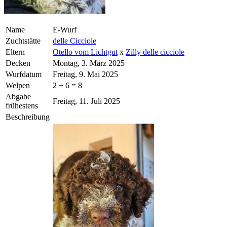
Name
E-Wurf
Zuchtstätte
delle Cicciole
Eltern
Otello vom Lichtgut
x
Zilly delle cicciole
Decken
Montag, 3. März 2025
Wurfdatum
Freitag, 9. Mai 2025
Welpen
2 + 6 = 8
Abgabe
Freitag, 11. Juli 2025
frühestens
Beschreibung