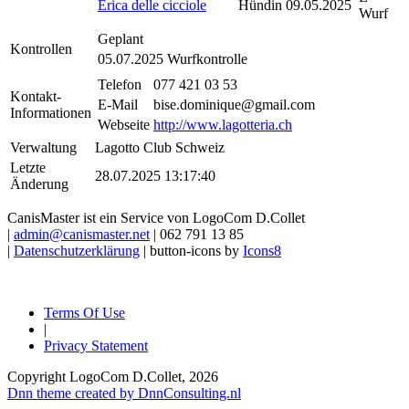
Erica delle cicciole
Hündin
09.05.2025
Wurf
Geplant
Kontrollen
05.07.2025
Wurfkontrolle
Telefon
077 421 03 53
Kontakt-
E-Mail
bise.dominique@gmail.com
Informationen
Webseite
http://www.lagotteria.ch
Verwaltung
Lagotto Club Schweiz
Letzte
28.07.2025 13:17:40
Änderung
CanisMaster ist ein Service von LogoCom D.Collet
|
admin@canismaster.net
| 062 791 13 85
|
Datenschutzerklärung
| button-icons by
Icons8
Terms Of Use
|
Privacy Statement
Copyright LogoCom D.Collet, 2026
Dnn theme created by DnnConsulting.nl