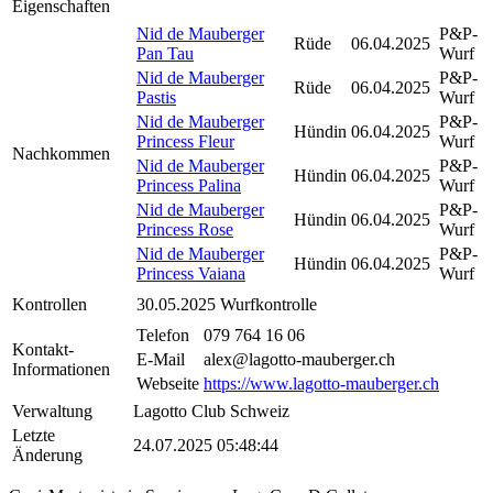
Eigenschaften
Nid de Mauberger
P&P-
Rüde
06.04.2025
Pan Tau
Wurf
Nid de Mauberger
P&P-
Rüde
06.04.2025
Pastis
Wurf
Nid de Mauberger
P&P-
Hündin
06.04.2025
Princess Fleur
Wurf
Nachkommen
Nid de Mauberger
P&P-
Hündin
06.04.2025
Princess Palina
Wurf
Nid de Mauberger
P&P-
Hündin
06.04.2025
Princess Rose
Wurf
Nid de Mauberger
P&P-
Hündin
06.04.2025
Princess Vaiana
Wurf
Kontrollen
30.05.2025
Wurfkontrolle
Telefon
079 764 16 06
Kontakt-
E-Mail
alex@lagotto-mauberger.ch
Informationen
Webseite
https://www.lagotto-mauberger.ch
Verwaltung
Lagotto Club Schweiz
Letzte
24.07.2025 05:48:44
Änderung