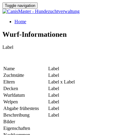
Toggle navigation
Home
Wurf-Informationen
Label
Name
Label
Zuchtstätte
Label
Eltern
Label
x
Label
Decken
Label
Wurfdatum
Label
Welpen
Label
Abgabe frühestens
Label
Beschreibung
Label
Bilder
Eigenschaften
Nachkommen