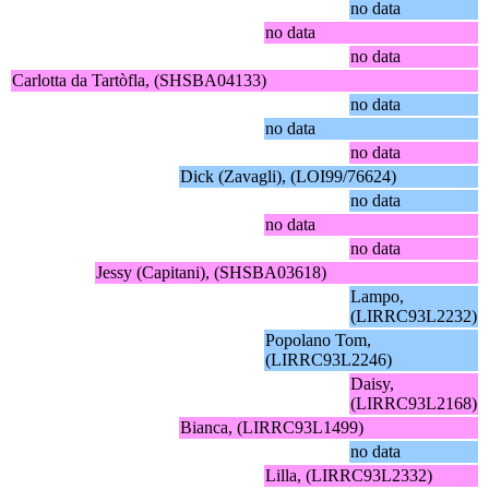
no data
no data
no data
Carlotta da Tartòfla, (SHSBA04133)
no data
no data
no data
Dick (Zavagli), (LOI99/76624)
no data
no data
no data
Jessy (Capitani), (SHSBA03618)
Lampo,
(LIRRC93L2232)
Popolano Tom,
(LIRRC93L2246)
Daisy,
(LIRRC93L2168)
Bianca, (LIRRC93L1499)
no data
Lilla, (LIRRC93L2332)