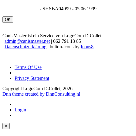
- SHSBA04999 - 05.06.1999
OK
CanisMaster ist ein Service von LogoCom D.Collet
|
admin@canismaster.net
| 062 791 13 85
|
Datenschutzerklärung
| button-icons by
Icons8
Terms Of Use
|
Privacy Statement
Copyright LogoCom D.Collet, 2026
Dnn theme created by DnnConsulting.nl
Login
×