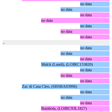
no data
no data
no data
no data
no data
no data
no data
..
no data
no data
no data
Malck (Landi), (LOIRC153820)
no data
no data
no data
Zac di Casa Cleo, (SHSBA03996)
no data
no data
no data
Bambola, (LOIRC93L1827)