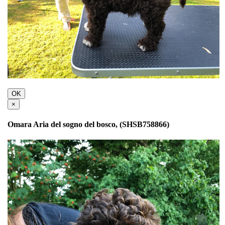
OK
×
Omara Aria del sogno del bosco, (SHSB758866)