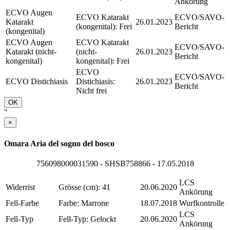
Ankörung
ECVO Augen
ECVO Katarakt
ECVO/SAVO-
Katarakt
26.01.2023
(kongenital): Frei
Bericht
(kongenital)
ECVO Augen
ECVO Katarakt
ECVO/SAVO-
Katarakt (nicht-
(nicht-
26.01.2023
Bericht
kongenital)
kongenital): Frei
ECVO
ECVO/SAVO-
ECVO Distichiasis
Distichiasis:
26.01.2023
Bericht
Nicht frei
OK
"
×
Omara Aria del sogno del bosco
756098000031590 - SHSB758866 - 17.05.2018
LCS
Widerrist
Grösse (cm): 41
20.06.2020
Ankörung
Fell-Farbe
Farbe: Marrone
18.07.2018
Wurfkontrolle
LCS
Fell-Typ
Fell-Typ: Gelockt
20.06.2020
Ankörung