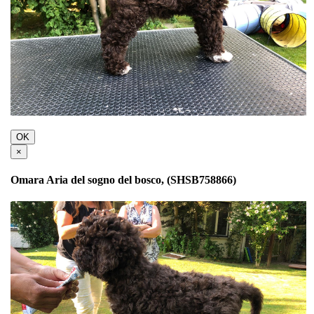
OK
×
Omara Aria del sogno del bosco, (SHSB758866)