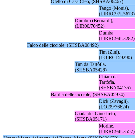
Otello di Casa Cleo, (SHSBA06467)
Tango (Monis),
(LIRRC97L5673)
Dumbra (Bernardi),
(LIR00/70452)
Dumba,
(LIRRC94L3282)
Falco delle cicciole, (SHSBA08492)
Tim (Zini),
(LOIRC159290)
Tim da Tartòfla,
(SHSBA05428)
Chiara da
Tartòfla,
(SHSBA04135)
Barilla delle cicciole, (SHSBA05974)
Dick (Zavagli),
(LOI99/76624)
Giada del Ginestreto,
(SHSBA05171)
Morine,
(LIRRC94L3557)