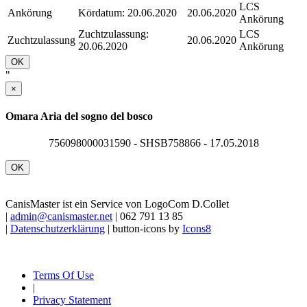
LCS
Ankörung
Kördatum: 20.06.2020
20.06.2020
Ankörung
Zuchtzulassung:
LCS
Zuchtzulassung
20.06.2020
20.06.2020
Ankörung
OK
"
×
Omara Aria del sogno del bosco
756098000031590 - SHSB758866 - 17.05.2018
OK
CanisMaster ist ein Service von LogoCom D.Collet
|
admin@canismaster.net
| 062 791 13 85
|
Datenschutzerklärung
| button-icons by
Icons8
Terms Of Use
|
Privacy Statement