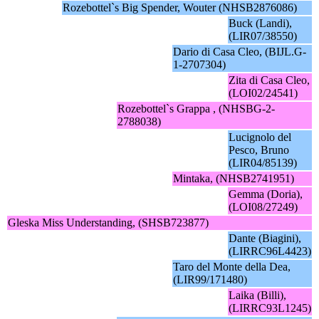
Rozebottel`s Big Spender, Wouter (NHSB2876086)
Buck (Landi),
(LIR07/38550)
Dario di Casa Cleo, (BIJL.G-
1-2707304)
Zita di Casa Cleo,
(LOI02/24541)
Rozebottel`s Grappa , (NHSBG-2-
2788038)
Lucignolo del
Pesco, Bruno
(LIR04/85139)
Mintaka, (NHSB2741951)
Gemma (Doria),
(LOI08/27249)
Gleska Miss Understanding, (SHSB723877)
Dante (Biagini),
(LIRRC96L4423)
Taro del Monte della Dea,
(LIR99/171480)
Laika (Billi),
(LIRRC93L1245)