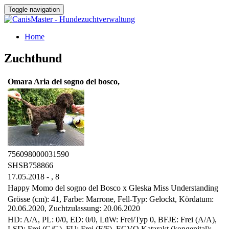
Toggle navigation
Home
Zuchthund
Omara Aria del sogno del bosco,
756098000031590
SHSB758866
17.05.2018 - ,
8
Happy Momo del sogno del Bosco x Gleska Miss Understanding
Grösse (cm): 41, Farbe: Marrone, Fell-Typ: Gelockt, Kördatum:
20.06.2020, Zuchtzulassung: 20.06.2020
HD: A/A, PL: 0/0, ED: 0/0, LüW: Frei/Typ 0, BFJE: Frei (A/A),
LSD: Frei (G/G), FU: Frei (F/F), ECVO Katarakt (kongenital):