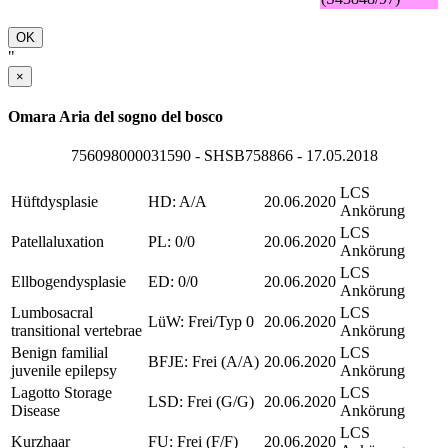
OK
"
×
Omara Aria del sogno del bosco
756098000031590 - SHSB758866 - 17.05.2018
LCS
Hüftdysplasie
HD: A/A
20.06.2020
Ankörung
LCS
Patellaluxation
PL: 0/0
20.06.2020
Ankörung
LCS
Ellbogendysplasie
ED: 0/0
20.06.2020
Ankörung
Lumbosacral
LCS
LüW: Frei/Typ 0
20.06.2020
transitional vertebrae
Ankörung
Benign familial
LCS
BFJE: Frei (A/A)
20.06.2020
juvenile epilepsy
Ankörung
Lagotto Storage
LCS
LSD: Frei (G/G)
20.06.2020
Disease
Ankörung
LCS
Kurzhaar
FU: Frei (F/F)
20.06.2020