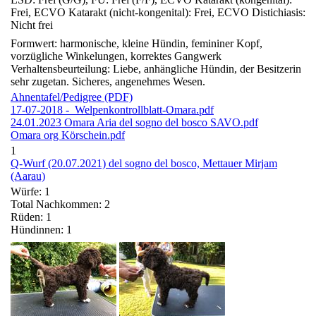
Frei, ECVO Katarakt (nicht-kongenital): Frei, ECVO Distichiasis:
Nicht frei
Formwert: harmonische, kleine Hündin, femininer Kopf,
vorzügliche Winkelungen, korrektes Gangwerk
Verhaltensbeurteilung: Liebe, anhängliche Hündin, der Besitzerin
sehr zugetan. Sicheres, angenehmes Wesen.
Ahnentafel/Pedigree (PDF)
17-07-2018 - Welpenkontrollblatt-Omara.pdf
24.01.2023 Omara Aria del sogno del bosco SAVO.pdf
Omara org Körschein.pdf
1
Q-Wurf (20.07.2021) del sogno del bosco, Mettauer Mirjam
(Aarau)
Würfe: 1
Total Nachkommen: 2
Rüden: 1
Hündinnen: 1