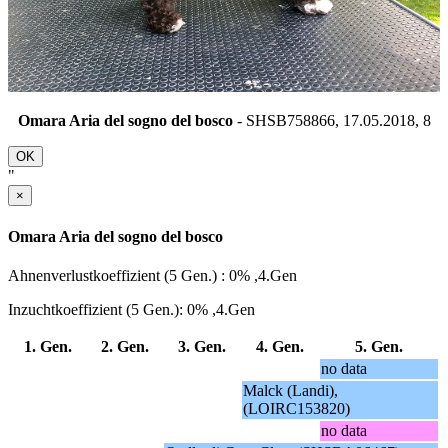
Omara Aria del sogno del bosco
- SHSB758866, 17.05.2018,
8
OK
"
×
Omara Aria del sogno del bosco
Ahnenverlustkoeffizient (5 Gen.) : 0% ,4.Gen
Inzuchtkoeffizient (5 Gen.): 0% ,4.Gen
1. Gen.
2. Gen.
3. Gen.
4. Gen.
5. Gen.
no data
Malck (Landi),
(LOIRC153820)
no data