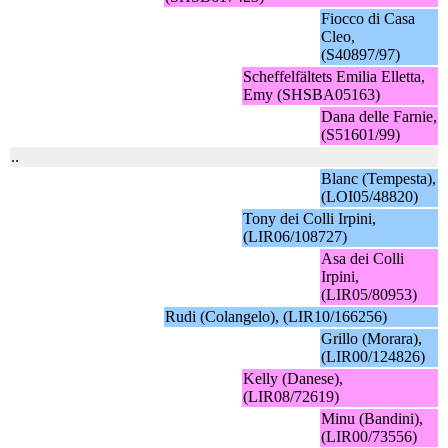
Fiocco di Casa
Cleo,
(S40897/97)
Scheffelfältets Emilia Elletta,
Emy (SHSBA05163)
Dana delle Farnie,
(S51601/99)
..
Blanc (Tempesta),
(LOI05/48820)
Tony dei Colli Irpini,
(LIR06/108727)
Asa dei Colli
Irpini,
(LIR05/80953)
Rudi (Colangelo), (LIR10/166256)
Grillo (Morara),
(LIR00/124826)
Kelly (Danese),
(LIR08/72619)
Minu (Bandini),
(LIR00/73556)