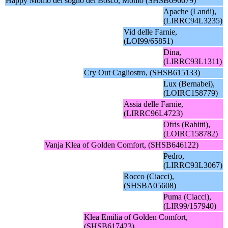
Happy Momo del sogno del Bosco, Momo (SHSB696679)
Apache (Landi),
(LIRRC94L3235)
Vid delle Farnie,
(LOI99/65851)
Dina,
(LIRRC93L1311)
Cry Out Cagliostro, (SHSB615133)
Lux (Bernabei),
(LOIRC158779)
Assia delle Farnie,
(LIRRC96L4723)
Ofris (Rabitti),
(LOIRC158782)
Vanja Klea of Golden Comfort, (SHSB646122)
Pedro,
(LIRRC93L3067)
Rocco (Ciacci),
(SHSBA05608)
Puma (Ciacci),
(LIR99/157940)
Klea Emilia of Golden Comfort,
(SHSB617423)