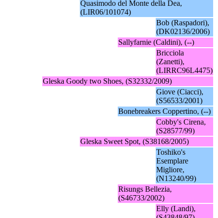
Quasimodo del Monte della Dea,
(LIR06/101074)
Bob (Raspadori),
(DK02136/2006)
Sallyfarnie (Caldini), (--)
Bricciola
(Zanetti),
(LIRRC96L4475)
Gleska Goody two Shoes, (S32332/2009)
Giove (Ciacci),
(S56533/2001)
Bonebreakers Coppertino, (--)
Cobby's Cirena,
(S28577/99)
Gleska Sweet Spot, (S38168/2005)
Toshiko's
Esemplare
Migliore,
(N13240/99)
Risungs Bellezia,
(S46733/2002)
Elly (Landi),
(S43848/97)