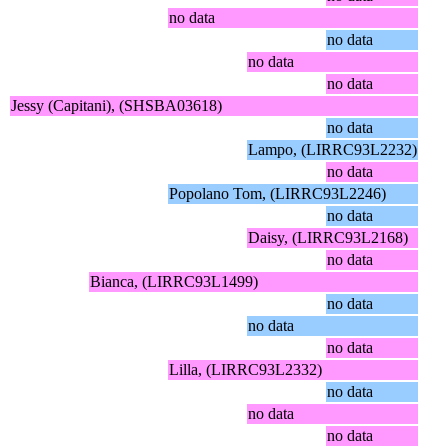
no data
no data
no data
no data
Jessy (Capitani), (SHSBA03618)
no data
Lampo, (LIRRC93L2232)
no data
Popolano Tom, (LIRRC93L2246)
no data
Daisy, (LIRRC93L2168)
no data
Bianca, (LIRRC93L1499)
no data
no data
no data
Lilla, (LIRRC93L2332)
no data
no data
no data