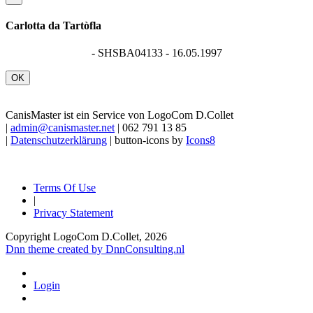
Carlotta da Tartòfla
- SHSBA04133 - 16.05.1997
OK
CanisMaster ist ein Service von LogoCom D.Collet
|
admin@canismaster.net
| 062 791 13 85
|
Datenschutzerklärung
| button-icons by
Icons8
Terms Of Use
|
Privacy Statement
Copyright LogoCom D.Collet, 2026
Dnn theme created by DnnConsulting.nl
Login