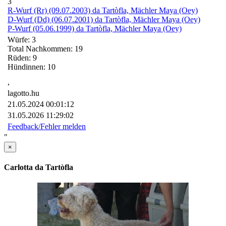
3
R-Wurf (Rr) (09.07.2003) da Tartòfla, Mächler Maya (Oey)
D-Wurf (Dd) (06.07.2001) da Tartòfla, Mächler Maya (Oey)
P-Wurf (05.06.1999) da Tartòfla, Mächler Maya (Oey)
Würfe: 3
Total Nachkommen: 19
Rüden: 9
Hündinnen: 10
,
lagotto.hu
21.05.2024 00:01:12
31.05.2026 11:29:02
Feedback/Fehler melden
"
×
Carlotta da Tartòfla