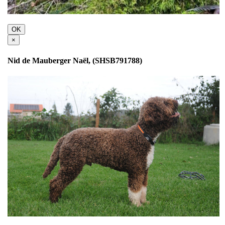
OK
×
Nid de Mauberger Naël, (SHSB791788)