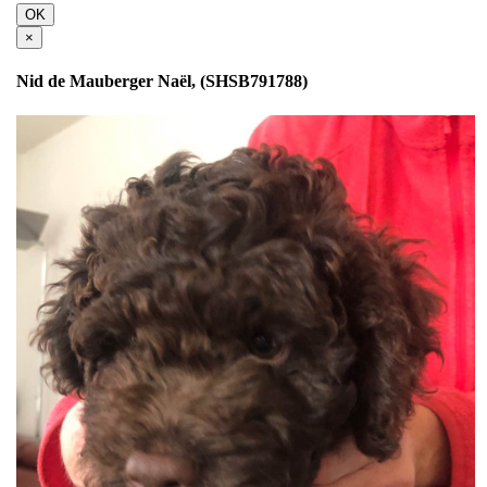
OK
×
Nid de Mauberger Naël, (SHSB791788)