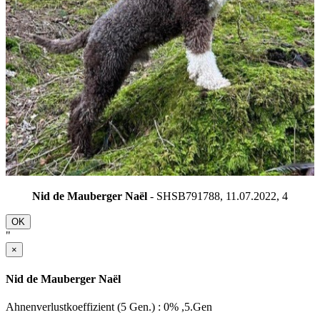
Nid de Mauberger Naël
- SHSB791788, 11.07.2022,
4
OK
"
×
Nid de Mauberger Naël
Ahnenverlustkoeffizient (5 Gen.) : 0% ,5.Gen