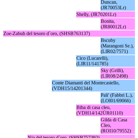
Duncan,
(JR70053Lr)
Shelly, (JR70201Lr)
Bonita,
(JR80012Lr)
Zoe-Zabuh del tesoro d`oro, (SHSB763137)
Bscuby
(Marangoni Se.),
(LIR02/7571)
Cico (Lucarelli),
(LIR11/141785)
Sky (Grilli),
(LIR08/2498)
Conte Diamanti del Montecastello,
(VDH15/14201344)
Pali' (Fabbri L.),
(LOI01/69066)
Biba di casa cleo,
(VDH14/142ÜR01110)
Gilda di Casa
Cleo,
(ROI10/79552)
Nia del tesoro d`oro, (SHSB757392)