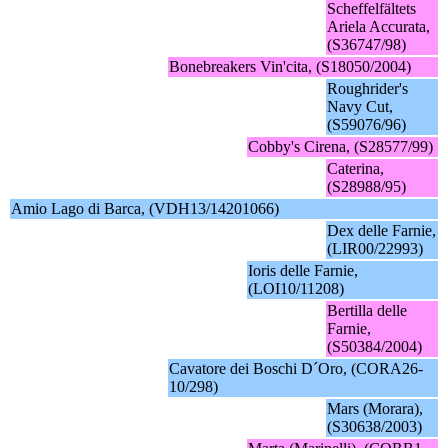
Scheffelfältets
Ariela Accurata,
(S36747/98)
Bonebreakers Vin'cita, (S18050/2004)
Roughrider's
Navy Cut,
(S59076/96)
Cobby's Cirena, (S28577/99)
Caterina,
(S28988/95)
Amio Lago di Barca, (VDH13/14201066)
Dex delle Farnie,
(LIR00/22993)
Ioris delle Farnie,
(LOI10/11208)
Bertilla delle
Farnie,
(S50384/2004)
Cavatore dei Boschi D´Oro, (CORA26-
10/298)
Mars (Morara),
(S30638/2003)