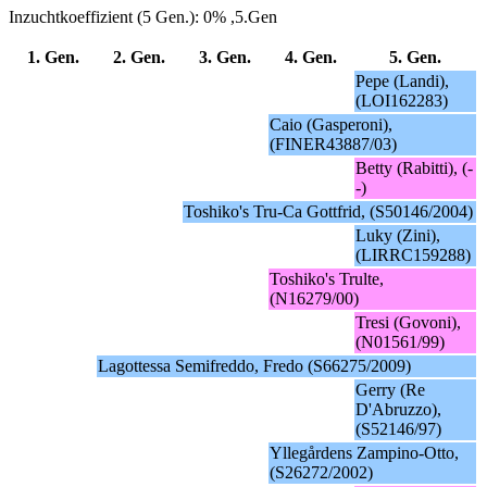
Inzuchtkoeffizient (5 Gen.): 0% ,5.Gen
1. Gen.
2. Gen.
3. Gen.
4. Gen.
5. Gen.
Pepe (Landi),
(LOI162283)
Caio (Gasperoni),
(FINER43887/03)
Betty (Rabitti), (-
-)
Toshiko's Tru-Ca Gottfrid, (S50146/2004)
Luky (Zini),
(LIRRC159288)
Toshiko's Trulte,
(N16279/00)
Tresi (Govoni),
(N01561/99)
Lagottessa Semifreddo, Fredo (S66275/2009)
Gerry (Re
D'Abruzzo),
(S52146/97)
Yllegårdens Zampino-Otto,
(S26272/2002)