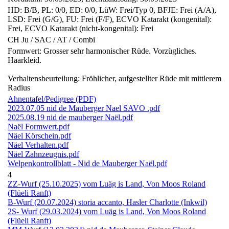
HD: B/B, PL: 0/0, ED: 0/0, LüW: Frei/Typ 0, BFJE: Frei (A/A),
LSD: Frei (G/G), FU: Frei (F/F), ECVO Katarakt (kongenital):
Frei, ECVO Katarakt (nicht-kongenital): Frei
CH Ju / SAC / AT / Combi
Formwert: Grosser sehr harmonischer Rüde. Vorzügliches.
Haarkleid.
Verhaltensbeurteilung: Fröhlicher, aufgestellter Rüde mit mittlerem
Radius
Ahnentafel/Pedigree (PDF)
2023.07.05 nid de Mauberger Nael SAVO .pdf
2025.08.19 nid de mauberger Naël.pdf
Naël Formwert.pdf
Näel Körschein.pdf
Näel Verhalten.pdf
Näel Zahnzeugnis.pdf
Welpenkontrollblatt - Nid de Mauberger Naël.pdf
4
ZZ-Wurf (25.10.2025) vom Luäg is Land, Von Moos Roland
(Flüeli Ranft)
B-Wurf (20.07.2024) storia accanto, Hasler Charlotte (Inkwil)
2S- Wurf (29.03.2024) vom Luäg is Land, Von Moos Roland
(Flüeli Ranft)