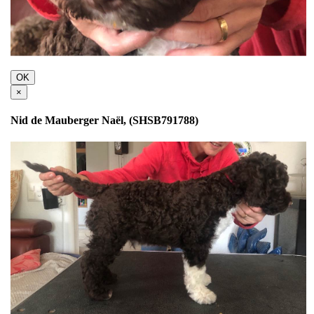
OK
×
Nid de Mauberger Naël, (SHSB791788)