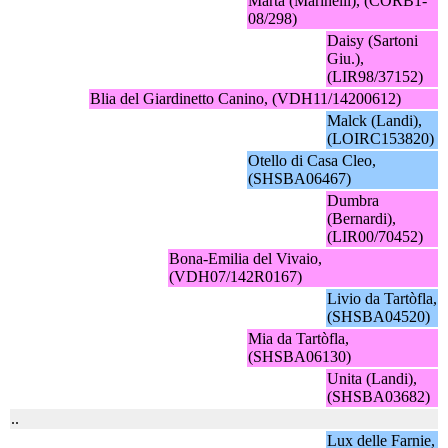
Marta (Marinelli), (CORB1-
08/298)
Daisy (Sartoni
Giu.),
(LIR98/37152)
Blia del Giardinetto Canino, (VDH11/14200612)
Malck (Landi),
(LOIRC153820)
Otello di Casa Cleo,
(SHSBA06467)
Dumbra
(Bernardi),
(LIR00/70452)
Bona-Emilia del Vivaio,
(VDH07/142R0167)
Livio da Tartòfla,
(SHSBA04520)
Mia da Tartòfla,
(SHSBA06130)
Unita (Landi),
(SHSBA03682)
..
Lux delle Farnie,