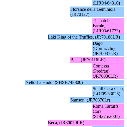
(LIR04/64310)
Florance della Geminiola,
(JR70127)
Tilka delle
Farnie,
(LIR03/61773)
Laki King of the Truffles, (JR70188LR)
Dago
(Dormicchi),
(JR70037LR)
Beta, (JR70116LR)
Contessa
(Predrag),
(JR70036LR)
Nello Labando, (SHSB748800)
Stil di Casa Cleo,
(LOI09/33025)
Samson, (JR70370Lr)
Roma Tartuffs
Cora,
(S14275/2007)
Beca, (JR80079LR)