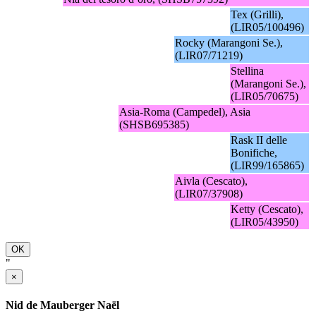
Tex (Grilli),
(LIR05/100496)
Rocky (Marangoni Se.),
(LIR07/71219)
Stellina
(Marangoni Se.),
(LIR05/70675)
Asia-Roma (Campedel), Asia
(SHSB695385)
Rask II delle
Bonifiche,
(LIR99/165865)
Aivla (Cescato),
(LIR07/37908)
Ketty (Cescato),
(LIR05/43950)
OK
"
×
Nid de Mauberger Naël