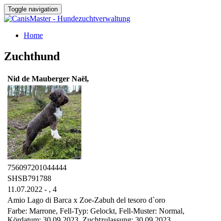
Toggle navigation
Home
Zuchthund
Nid de Mauberger Naël,
756097201044444
SHSB791788
11.07.2022 - ,
4
Amio Lago di Barca x Zoe-Zabuh del tesoro d`oro
Farbe: Marrone, Fell-Typ: Gelockt, Fell-Muster: Normal,
Kördatum: 30.09.2023, Zuchtzulassung: 30.09.2023