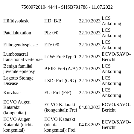
756097201044444 - SHSB791788 - 11.07.2022
LCS
Hüftdysplasie
HD: B/B
22.10.2023
Ankörung
LCS
Patellaluxation
PL: 0/0
22.10.2023
Ankörung
LCS
Ellbogendysplasie
ED: 0/0
22.10.2023
Ankörung
Lumbosacral
ECVO/SAVO-
LüW: Frei/Typ 0
22.10.2023
transitional vertebrae
Bericht
Benign familial
LCS
BFJE: Frei (A/A)
22.10.2023
juvenile epilepsy
Ankörung
Lagotto Storage
LCS
LSD: Frei (G/G)
22.10.2023
Disease
Ankörung
LCS
Kurzhaar
FU: Frei (F/F)
22.10.2023
Ankörung
ECVO Augen
ECVO Katarakt
ECVO/SAVO-
Katarakt
04.08.2023
(kongenital): Frei
Bericht
(kongenital)
ECVO Augen
ECVO Katarakt
ECVO/SAVO-
Katarakt (nicht-
(nicht-
04.08.2023
Bericht
kongenital)
kongenital): Frei