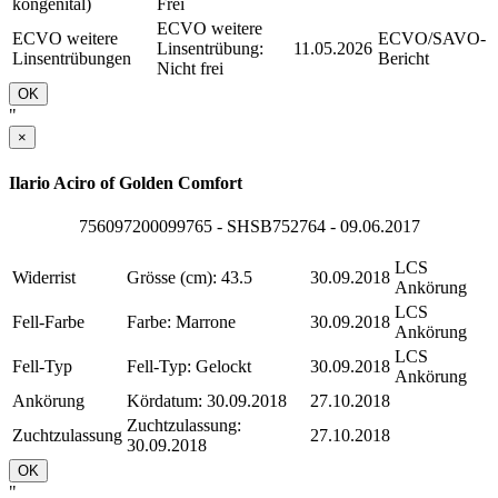
kongenital)
Frei
ECVO weitere
ECVO weitere
ECVO/SAVO-
Linsentrübung:
11.05.2026
Linsentrübungen
Bericht
Nicht frei
OK
"
×
Ilario Aciro of Golden Comfort
756097200099765 - SHSB752764 - 09.06.2017
LCS
Widerrist
Grösse (cm): 43.5
30.09.2018
Ankörung
LCS
Fell-Farbe
Farbe: Marrone
30.09.2018
Ankörung
LCS
Fell-Typ
Fell-Typ: Gelockt
30.09.2018
Ankörung
Ankörung
Kördatum: 30.09.2018
27.10.2018
Zuchtzulassung:
Zuchtzulassung
27.10.2018
30.09.2018
OK
"