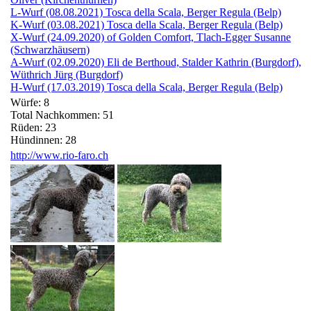
L-Wurf (08.08.2021) Tosca della Scala, Berger Regula (Belp)
K-Wurf (03.08.2021) Tosca della Scala, Berger Regula (Belp)
X-Wurf (24.09.2020) of Golden Comfort, Tlach-Egger Susanne
(Schwarzhäusern)
A-Wurf (02.09.2020) Eli de Berthoud, Stalder Kathrin (Burgdorf),
Wüthrich Jürg (Burgdorf)
H-Wurf (17.03.2019) Tosca della Scala, Berger Regula (Belp)
Würfe: 8
Total Nachkommen: 51
Rüden: 23
Hündinnen: 28
http://www.rio-faro.ch