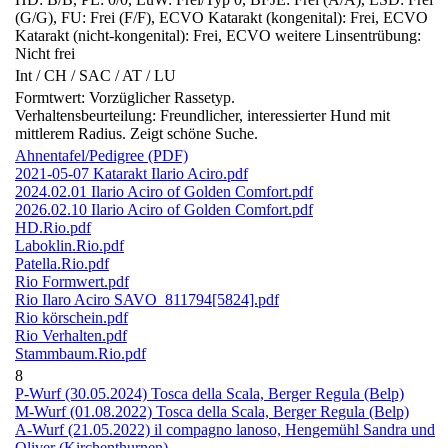
(G/G), FU: Frei (F/F), ECVO Katarakt (kongenital): Frei, ECVO
Katarakt (nicht-kongenital): Frei, ECVO weitere Linsentrübung:
Nicht frei
Int / CH / SAC / AT / LU
Formtwert: Vorzüglicher Rassetyp.
Verhaltensbeurteilung: Freundlicher, interessierter Hund mit
mittlerem Radius. Zeigt schöne Suche.
Ahnentafel/Pedigree (PDF)
2021-05-07 Katarakt Ilario Aciro.pdf
2024.02.01 Ilario Aciro of Golden Comfort.pdf
2026.02.10 Ilario Aciro of Golden Comfort.pdf
HD.Rio.pdf
Laboklin.Rio.pdf
Patella.Rio.pdf
Rio Formwert.pdf
Rio Ilaro Aciro SAVO_811794[5824].pdf
Rio körschein.pdf
Rio Verhalten.pdf
Stammbaum.Rio.pdf
8
P-Wurf (30.05.2024) Tosca della Scala, Berger Regula (Belp)
M-Wurf (01.08.2022) Tosca della Scala, Berger Regula (Belp)
A-Wurf (21.05.2022) il compagno lanoso, Hengemühl Sandra und
Oliver (Kirchenthurnen)