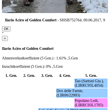
Ilario Aciro of Golden Comfort
- SHSB752764, 09.06.2017,
9
OK
"
×
Ilario Aciro of Golden Comfort
Ahnenverlustkoeffizient (5 Gen.) : 1.61% ,5.Gen
Inzuchtkoeffizient (5 Gen.): 0% ,5.Gen
1. Gen.
2. Gen.
3. Gen.
4. Gen.
5. Gen.
Tao (Sartoni Giu.),
(LIRRC95L4054)
Dex delle Farnie,
(LIR00/22993)
Popolano Ledi,
(LIRRC93L1705)