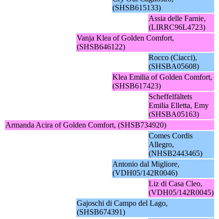
(SHSB615133)
Assia delle Farnie,
(LIRRC96L4723)
Vanja Klea of Golden Comfort,
(SHSB646122)
Rocco (Ciacci),
(SHSBA05608)
Klea Emilia of Golden Comfort,
(SHSB617423)
Scheffelfältets
Emilia Elletta, Emy
(SHSBA05163)
Armanda Acira of Golden Comfort, (SHSB734920)
Comes Cordis
Allegro,
(NHSB2443465)
Antonio dal Migliore,
(VDH05/142R0046)
Liz di Casa Cleo,
(VDH05/142R0045)
Gajoschi di Campo del Lago,
(SHSB674391)