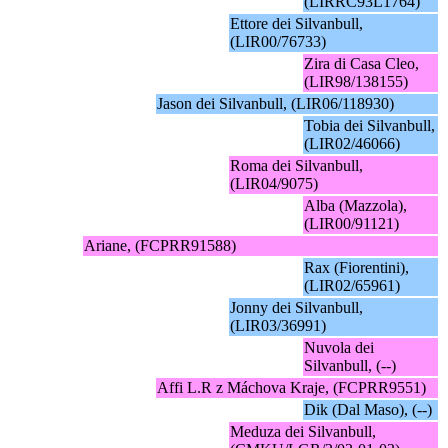
(LIRRC93L1764)
Ettore dei Silvanbull,
(LIR00/76733)
Zira di Casa Cleo,
(LIR98/138155)
Jason dei Silvanbull, (LIR06/118930)
Tobia dei Silvanbull,
(LIR02/46066)
Roma dei Silvanbull,
(LIR04/9075)
Alba (Mazzola),
(LIR00/91121)
Ariane, (FCPRR91588)
Rax (Fiorentini),
(LIR02/65961)
Jonny dei Silvanbull,
(LIR03/36991)
Nuvola dei
Silvanbull, (--)
Affi L.R z Máchova Kraje, (FCPRR9551)
Dik (Dal Maso), (--)
Meduza dei Silvanbull,