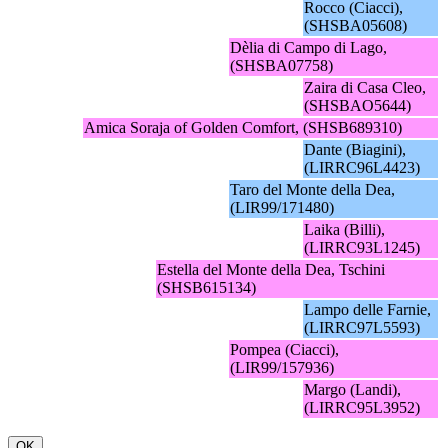
Rocco (Ciacci),
(SHSBA05608)
Dèlia di Campo di Lago,
(SHSBA07758)
Zaira di Casa Cleo,
(SHSBAO5644)
Amica Soraja of Golden Comfort, (SHSB689310)
Dante (Biagini),
(LIRRC96L4423)
Taro del Monte della Dea,
(LIR99/171480)
Laika (Billi),
(LIRRC93L1245)
Estella del Monte della Dea, Tschini
(SHSB615134)
Lampo delle Farnie,
(LIRRC97L5593)
Pompea (Ciacci),
(LIR99/157936)
Margo (Landi),
(LIRRC95L3952)
OK