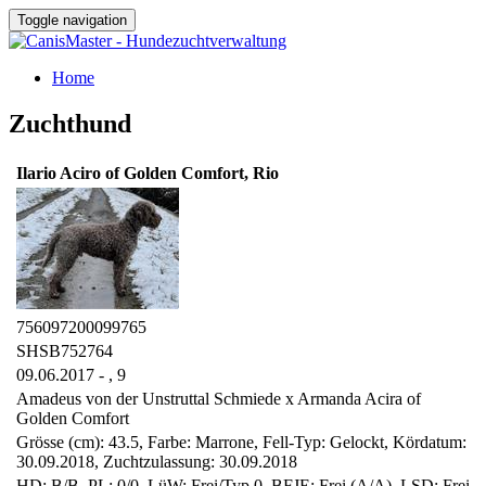
Toggle navigation
Home
Zuchthund
Ilario Aciro of Golden Comfort, Rio
756097200099765
SHSB752764
09.06.2017 - ,
9
Amadeus von der Unstruttal Schmiede x Armanda Acira of
Golden Comfort
Grösse (cm): 43.5, Farbe: Marrone, Fell-Typ: Gelockt, Kördatum:
30.09.2018, Zuchtzulassung: 30.09.2018
HD: B/B, PL: 0/0, LüW: Frei/Typ 0, BFJE: Frei (A/A), LSD: Frei