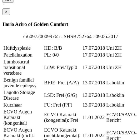
"
×
Ilario Aciro of Golden Comfort
756097200099765 - SHSB752764 - 09.06.2017
Hüftdysplasie
HD: B/B
17.07.2018
Uni ZH
Patellaluxation
PL: 0/0
17.07.2018
Uni ZH
Lumbosacral
transitional
LüW: Frei/Typ 0
17.07.2018
Uni ZH
vertebrae
Benign familial
BFJE: Frei (A/A)
13.07.2018
Laboklin
juvenile epilepsy
Lagotto Storage
LSD: Frei (G/G)
13.07.2018
Laboklin
Disease
Kurzhaar
FU: Frei (F/F)
13.07.2018
Laboklin
ECVO Augen
ECVO Katarakt
ECVO/SAVO-
Katarakt
11.01.2022
(kongenital): Frei
Bericht
(kongenital)
ECVO Augen
ECVO Katarakt
ECVO/SAVO-
Katarakt (nicht-
(nicht-kongenital):
11.01.2022
Bericht