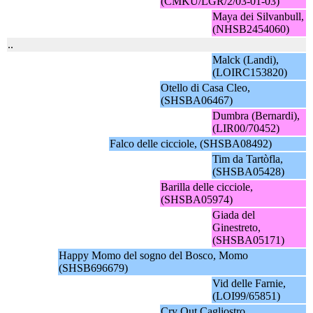
(CMKU/LGR/2/03-01-03)
Maya dei Silvanbull,
(NHSB2454060)
..
Malck (Landi),
(LOIRC153820)
Otello di Casa Cleo,
(SHSBA06467)
Dumbra (Bernardi),
(LIR00/70452)
Falco delle cicciole, (SHSBA08492)
Tim da Tartòfla,
(SHSBA05428)
Barilla delle cicciole,
(SHSBA05974)
Giada del
Ginestreto,
(SHSBA05171)
Happy Momo del sogno del Bosco, Momo
(SHSB696679)
Vid delle Farnie,
(LOI99/65851)
Cry Out Cagliostro,