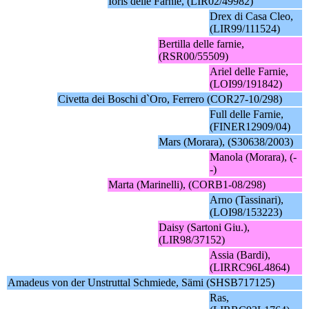
Ioris delle Farnie, (LIR02/49982)
Drex di Casa Cleo,
(LIR99/111524)
Bertilla delle farnie,
(RSR00/55509)
Ariel delle Farnie,
(LOI99/191842)
Civetta dei Boschi d`Oro, Ferrero (COR27-10/298)
Full delle Farnie,
(FINER12909/04)
Mars (Morara), (S30638/2003)
Manola (Morara), (-
-)
Marta (Marinelli), (CORB1-08/298)
Arno (Tassinari),
(LOI98/153223)
Daisy (Sartoni Giu.),
(LIR98/37152)
Assia (Bardi),
(LIRRC96L4864)
Amadeus von der Unstruttal Schmiede, Sämi (SHSB717125)
Ras,