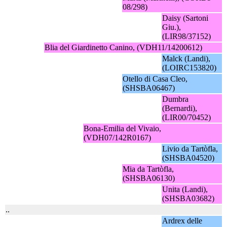
08/298)
Daisy (Sartoni
Giu.),
(LIR98/37152)
Blia del Giardinetto Canino, (VDH11/14200612)
Malck (Landi),
(LOIRC153820)
Otello di Casa Cleo,
(SHSBA06467)
Dumbra
(Bernardi),
(LIR00/70452)
Bona-Emilia del Vivaio,
(VDH07/142R0167)
Livio da Tartòfla,
(SHSBA04520)
Mia da Tartòfla,
(SHSBA06130)
Unita (Landi),
(SHSBA03682)
..
Ardrex delle