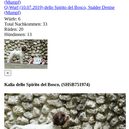
(Mumpf)
Q-Wurf (10.07.2019) dello Spirito del Bosco, Stalder Denise
(Mumpf)
Würfe: 6
Total Nachkommen: 33
Rüden: 20
Hündinnen: 13
×
Kalia dello Spirito del Bosco, (SHSB751974)