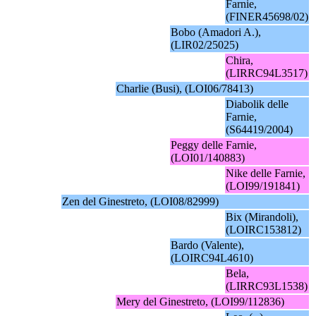
Farnie,
(FINER45698/02)
Bobo (Amadori A.),
(LIR02/25025)
Chira,
(LIRRC94L3517)
Charlie (Busi), (LOI06/78413)
Diabolik delle
Farnie,
(S64419/2004)
Peggy delle Farnie,
(LOI01/140883)
Nike delle Farnie,
(LOI99/191841)
Zen del Ginestreto, (LOI08/82999)
Bix (Mirandoli),
(LOIRC153812)
Bardo (Valente),
(LOIRC94L4610)
Bela,
(LIRRC93L1538)
Mery del Ginestreto, (LOI99/112836)