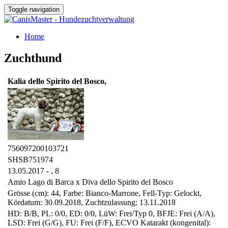
Toggle navigation
Home
Zuchthund
Kalia dello Spirito del Bosco,
756097200103721
SHSB751974
13.05.2017 - ,
8
Amio Lago di Barca x Diva dello Spirito del Bosco
Grösse (cm): 44, Farbe: Bianco-Marrone, Fell-Typ: Gelockt,
Kördatum: 30.09.2018, Zuchtzulassung: 13.11.2018
HD: B/B, PL: 0/0, ED: 0/0, LüW: Frei/Typ 0, BFJE: Frei (A/A),
LSD: Frei (G/G), FU: Frei (F/F), ECVO Katarakt (kongenital):