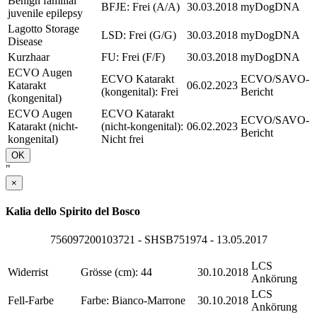
Benign familial
BFJE: Frei (A/A)
30.03.2018
myDogDNA
juvenile epilepsy
Lagotto Storage
LSD: Frei (G/G)
30.03.2018
myDogDNA
Disease
Kurzhaar
FU: Frei (F/F)
30.03.2018
myDogDNA
ECVO Augen
ECVO Katarakt
ECVO/SAVO-
Katarakt
06.02.2023
(kongenital): Frei
Bericht
(kongenital)
ECVO Augen
ECVO Katarakt
ECVO/SAVO-
Katarakt (nicht-
(nicht-kongenital):
06.02.2023
Bericht
kongenital)
Nicht frei
OK
"
×
Kalia dello Spirito del Bosco
756097200103721 - SHSB751974 - 13.05.2017
LCS
Widerrist
Grösse (cm): 44
30.10.2018
Ankörung
LCS
Fell-Farbe
Farbe: Bianco-Marrone
30.10.2018
Ankörung