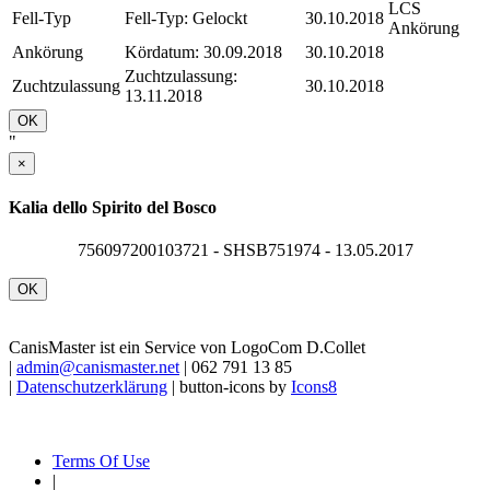
LCS
Fell-Typ
Fell-Typ: Gelockt
30.10.2018
Ankörung
Ankörung
Kördatum: 30.09.2018
30.10.2018
Zuchtzulassung:
Zuchtzulassung
30.10.2018
13.11.2018
OK
"
×
Kalia dello Spirito del Bosco
756097200103721 - SHSB751974 - 13.05.2017
OK
CanisMaster ist ein Service von LogoCom D.Collet
|
admin@canismaster.net
| 062 791 13 85
|
Datenschutzerklärung
| button-icons by
Icons8
Terms Of Use
|