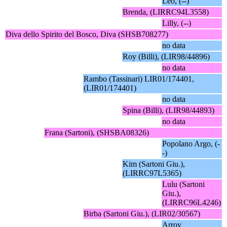
Leo, (--)
Brenda, (LIRRC94L3558)
Lilly, (--)
Diva dello Spirito del Bosco, Diva (SHSB708277)
no data
Roy (Billi), (LIR98/44896)
no data
Rambo (Tassinari) LIR01/174401,
(LIR01/174401)
no data
Spina (Billi), (LIR98/44893)
no data
Frana (Sartoni), (SHSBA08326)
Popolano Argo, (-
-)
Kim (Sartoni Giu.),
(LIRRC97L5365)
Lulu (Sartoni
Giu.),
(LIRRC96L4246)
Birba (Sartoni Giu.), (LIR02/30567)
Arrov