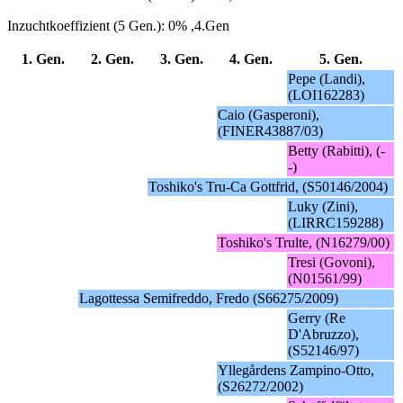
Inzuchtkoeffizient (5 Gen.): 0% ,4.Gen
1. Gen.
2. Gen.
3. Gen.
4. Gen.
5. Gen.
Pepe (Landi),
(LOI162283)
Caio (Gasperoni),
(FINER43887/03)
Betty (Rabitti), (-
-)
Toshiko's Tru-Ca Gottfrid, (S50146/2004)
Luky (Zini),
(LIRRC159288)
Toshiko's Trulte, (N16279/00)
Tresi (Govoni),
(N01561/99)
Lagottessa Semifreddo, Fredo (S66275/2009)
Gerry (Re
D'Abruzzo),
(S52146/97)
Yllegårdens Zampino-Otto,
(S26272/2002)