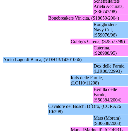
Scheffelfältets
Ariela Accurata,
(S36747/98)
Bonebreakers Vin'cita, (S18050/2004)
Roughrider's
Navy Cut,
(S59076/96)
Cobby's Cirena, (S28577/99)
Caterina,
(S28988/95)
Amio Lago di Barca, (VDH13/14201066)
Dex delle Farnie,
(LIR00/22993)
Ioris delle Farnie,
(LOI10/11208)
Bertilla delle
Farnie,
(S50384/2004)
Cavatore dei Boschi D´Oro, (CORA26-
10/298)
Mars (Morara),
(S30638/2003)
Marta (Marinelli), (CORB1-