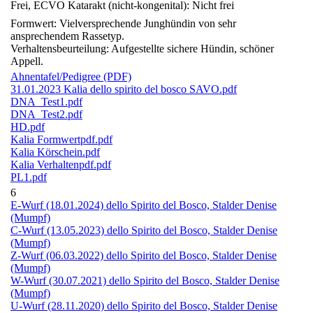
Frei, ECVO Katarakt (nicht-kongenital): Nicht frei
Formwert: Vielversprechende Junghündin von sehr
ansprechendem Rassetyp.
Verhaltensbeurteilung: Aufgestellte sichere Hündin, schöner
Appell.
Ahnentafel/Pedigree (PDF)
31.01.2023 Kalia dello spirito del bosco SAVO.pdf
DNA_Test1.pdf
DNA_Test2.pdf
HD.pdf
Kalia Formwertpdf.pdf
Kalia Körschein.pdf
Kalia Verhaltenpdf.pdf
PL1.pdf
6
E-Wurf (18.01.2024) dello Spirito del Bosco, Stalder Denise
(Mumpf)
C-Wurf (13.05.2023) dello Spirito del Bosco, Stalder Denise
(Mumpf)
Z-Wurf (06.03.2022) dello Spirito del Bosco, Stalder Denise
(Mumpf)
W-Wurf (30.07.2021) dello Spirito del Bosco, Stalder Denise
(Mumpf)
U-Wurf (28.11.2020) dello Spirito del Bosco, Stalder Denise