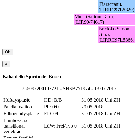
(Baraccani),
(LIRRC97L5329)
Mina (Sartoni Giu.),
(LIR99/74617)
Briciola (Sartoni
Giu.),
(LIRRC97L5366)
OK
"
×
Kalia dello Spirito del Bosco
756097200103721 - SHSB751974 - 13.05.2017
Hüftdysplasie
HD: B/B
31.05.2018
Uni ZH
Patellaluxation
PL: 0/0
29.05.2018
Ellbogendysplasie
ED: 0/0
31.05.2018
Uni ZH
Lumbosacral
transitional
LüW: Frei/Typ 0
31.05.2018
Uni ZH
vertebrae