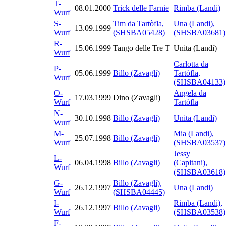
T-
08.01.2000
Trick delle Farnie
Rimba (Landi)
Wurf
S-
Tim da Tartòfla,
Una (Landi),
13.09.1999
Wurf
(SHSBA05428)
(SHSBA03681)
R-
15.06.1999
Tango delle Tre T
Unita (Landi)
Wurf
Carlotta da
P-
05.06.1999
Billo (Zavagli)
Tartòfla,
Wurf
(SHSBA04133)
O-
Angela da
17.03.1999
Dino (Zavagli)
Wurf
Tartòfla
N-
30.10.1998
Billo (Zavagli)
Unita (Landi)
Wurf
M-
Mia (Landi),
25.07.1998
Billo (Zavagli)
Wurf
(SHSBA03537)
Jessy
L-
06.04.1998
Billo (Zavagli)
(Capitani),
Wurf
(SHSBA03618)
G-
Billo (Zavagli),
26.12.1997
Una (Landi)
Wurf
(SHSBA04445)
I-
Rimba (Landi),
26.12.1997
Billo (Zavagli)
Wurf
(SHSBA03538)
F-