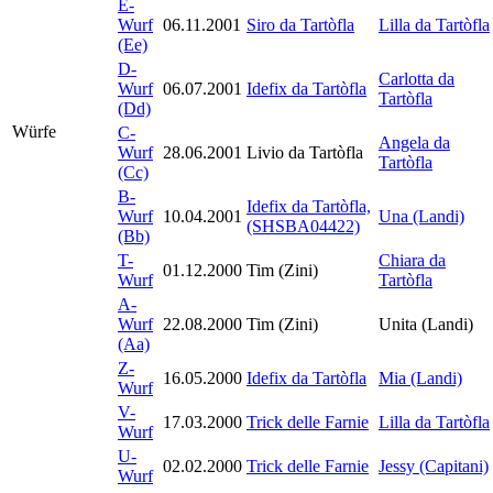
E-
Wurf
06.11.2001
Siro da Tartòfla
Lilla da Tartòfla
(Ee)
D-
Carlotta da
Wurf
06.07.2001
Idefix da Tartòfla
Tartòfla
(Dd)
Würfe
C-
Angela da
Wurf
28.06.2001
Livio da Tartòfla
Tartòfla
(Cc)
B-
Idefix da Tartòfla,
Wurf
10.04.2001
Una (Landi)
(SHSBA04422)
(Bb)
T-
Chiara da
01.12.2000
Tim (Zini)
Wurf
Tartòfla
A-
Wurf
22.08.2000
Tim (Zini)
Unita (Landi)
(Aa)
Z-
16.05.2000
Idefix da Tartòfla
Mia (Landi)
Wurf
V-
17.03.2000
Trick delle Farnie
Lilla da Tartòfla
Wurf
U-
02.02.2000
Trick delle Farnie
Jessy (Capitani)
Wurf