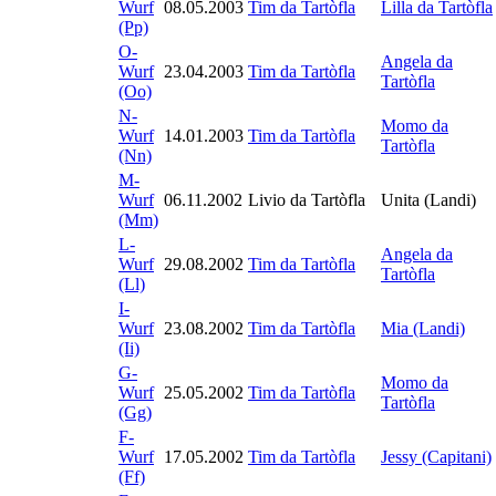
Wurf
08.05.2003
Tim da Tartòfla
Lilla da Tartòfla
(Pp)
O-
Angela da
Wurf
23.04.2003
Tim da Tartòfla
Tartòfla
(Oo)
N-
Momo da
Wurf
14.01.2003
Tim da Tartòfla
Tartòfla
(Nn)
M-
Wurf
06.11.2002
Livio da Tartòfla
Unita (Landi)
(Mm)
L-
Angela da
Wurf
29.08.2002
Tim da Tartòfla
Tartòfla
(Ll)
I-
Wurf
23.08.2002
Tim da Tartòfla
Mia (Landi)
(Ii)
G-
Momo da
Wurf
25.05.2002
Tim da Tartòfla
Tartòfla
(Gg)
F-
Wurf
17.05.2002
Tim da Tartòfla
Jessy (Capitani)
(Ff)