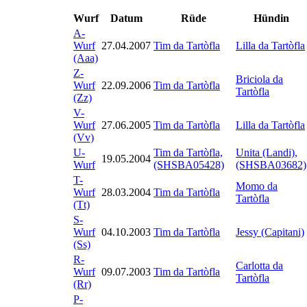
Wurf
Datum
Rüde
Hündin
A-
Wurf
27.04.2007
Tim da Tartòfla
Lilla da Tartòfla
(Aaa)
Z-
Briciola da
Wurf
22.09.2006
Tim da Tartòfla
Tartòfla
(Zz)
V-
Wurf
27.06.2005
Tim da Tartòfla
Lilla da Tartòfla
(Vv)
U-
Tim da Tartòfla,
Unita (Landi),
19.05.2004
Wurf
(SHSBA05428)
(SHSBA03682)
T-
Momo da
Wurf
28.03.2004
Tim da Tartòfla
Tartòfla
(Tt)
S-
Wurf
04.10.2003
Tim da Tartòfla
Jessy (Capitani)
(Ss)
R-
Carlotta da
Wurf
09.07.2003
Tim da Tartòfla
Tartòfla
(Rr)
P-