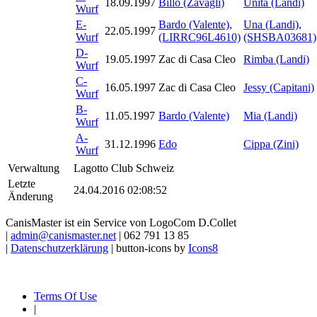
18.09.1997
Billo (Zavagli)
Unita (Landi)
Wurf
E-
Bardo (Valente),
Una (Landi),
22.05.1997
Wurf
(LIRRC96L4610)
(SHSBA03681)
D-
19.05.1997
Zac di Casa Cleo
Rimba (Landi)
Wurf
C-
16.05.1997
Zac di Casa Cleo
Jessy (Capitani)
Wurf
B-
11.05.1997
Bardo (Valente)
Mia (Landi)
Wurf
A-
31.12.1996
Edo
Cippa (Zini)
Wurf
Verwaltung
Lagotto Club Schweiz
Letzte
24.04.2016 02:08:52
Änderung
CanisMaster ist ein Service von LogoCom D.Collet
|
admin@canismaster.net
| 062 791 13 85
|
Datenschutzerklärung
| button-icons by
Icons8
Terms Of Use
|