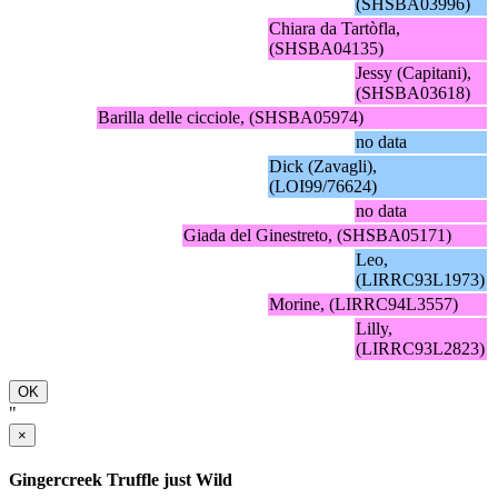
(SHSBA03996)
Chiara da Tartòfla,
(SHSBA04135)
Jessy (Capitani),
(SHSBA03618)
Barilla delle cicciole, (SHSBA05974)
no data
Dick (Zavagli),
(LOI99/76624)
no data
Giada del Ginestreto, (SHSBA05171)
Leo,
(LIRRC93L1973)
Morine, (LIRRC94L3557)
Lilly,
(LIRRC93L2823)
OK
"
×
Gingercreek Truffle just Wild