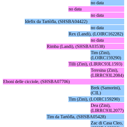
no data
no data
no data
Idefix da Tartòfla, (SHSBA04422)
no data
Rex (Landi), (LOIRC162282)
no data
Rimba (Landi), (SHSBA03538)
Tim (Zini),
(LOIRC159290)
Tilli (Zini), (LIRRC93L1593)
Teresina (Zini),
(LIRRC93L2084)
Eboni delle cicciole, (SHSBA07706)
Brek (Samorini),
(CIL)
Tim (Zini), (LOIRC159290)
Dea (Zini),
(LIRRC93L2077)
Tim da Tartòfla, (SHSBA05428)
Zac di Casa Cleo,