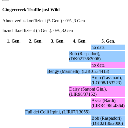
Gingercreek Truffle just Wild
Ahnenverlustkoeffizient (5 Gen.) : 0% ,3.Gen
Inzuchtkoeffizient (5 Gen.): 0% ,3.Gen
1. Gen.
2. Gen.
3. Gen.
4. Gen.
5. Gen.
no data
Bob (Raspadori),
(DK02136/2006)
no data
Bengy (Marinelli), (LIR01/34413)
Arno (Tassinari),
(LOI98/153223)
Daisy (Sartoni Giu.),
(LIR98/37152)
Assia (Bardi),
(LIRRC96L4864)
Full dei Colli Irpini, (LIR07/13055)
Bob (Raspadori),
(DK02136/2006)