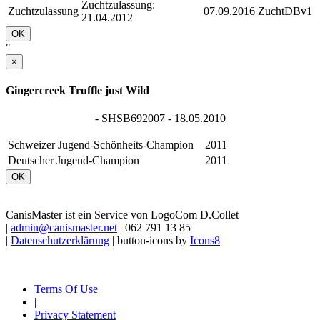
Zuchtzulassung:
Zuchtzulassung
07.09.2016
ZuchtDBv1
21.04.2012
OK
"
×
Gingercreek Truffle just Wild
- SHSB692007 - 18.05.2010
Schweizer Jugend-Schönheits-Champion
2011
Deutscher Jugend-Champion
2011
OK
CanisMaster ist ein Service von LogoCom D.Collet
|
admin@canismaster.net
| 062 791 13 85
|
Datenschutzerklärung
| button-icons by
Icons8
Terms Of Use
|
Privacy Statement