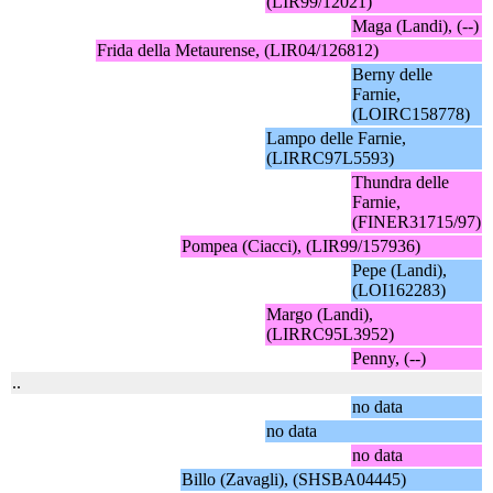
(LIR99/12021)
Maga (Landi), (--)
Frida della Metaurense, (LIR04/126812)
Berny delle
Farnie,
(LOIRC158778)
Lampo delle Farnie,
(LIRRC97L5593)
Thundra delle
Farnie,
(FINER31715/97)
Pompea (Ciacci), (LIR99/157936)
Pepe (Landi),
(LOI162283)
Margo (Landi),
(LIRRC95L3952)
Penny, (--)
..
no data
no data
no data
Billo (Zavagli), (SHSBA04445)