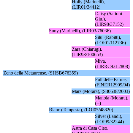
Holly (Marinelli),
(LIR01/34412)
Daisy (Sartoni
Giu.),
(LIR98/37152)
Suny (Marinelli), (LIR03/76036)
Silu' (Rabitti),
(LOI01/112736)
Zara (Chiarugi),
(LIR98/100653)
Miva,
(LIRRC93L2808)
Zeno della Metaurense, (SHSB676359)
Full delle Farnie,
(FINER12909/04)
Mars (Morara), (S30638/2003)
Manola (Morara),
(--)
Blanc (Tempesta), (LOI05/48820)
Silver (Landi),
(LOI99/32244)
Astra di Casa Cleo,