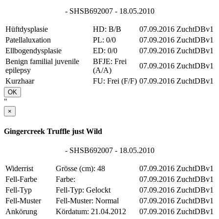
- SHSB692007 - 18.05.2010
Hüftdysplasie
HD: B/B
07.09.2016
ZuchtDBv1
Patellaluxation
PL: 0/0
07.09.2016
ZuchtDBv1
Ellbogendysplasie
ED: 0/0
07.09.2016
ZuchtDBv1
Benign familial juvenile
BFJE: Frei
07.09.2016
ZuchtDBv1
epilepsy
(A/A)
Kurzhaar
FU: Frei (F/F)
07.09.2016
ZuchtDBv1
OK
"
×
Gingercreek Truffle just Wild
- SHSB692007 - 18.05.2010
Widerrist
Grösse (cm): 48
07.09.2016
ZuchtDBv1
Fell-Farbe
Farbe:
07.09.2016
ZuchtDBv1
Fell-Typ
Fell-Typ: Gelockt
07.09.2016
ZuchtDBv1
Fell-Muster
Fell-Muster: Normal
07.09.2016
ZuchtDBv1
Ankörung
Kördatum: 21.04.2012
07.09.2016
ZuchtDBv1