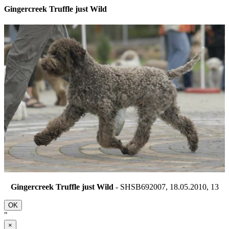
Gingercreek Truffle just Wild
Gingercreek Truffle just Wild
- SHSB692007, 18.05.2010,
13
OK
"
×