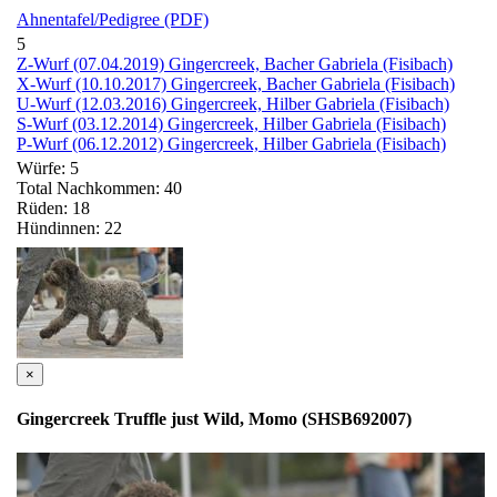
Ahnentafel/Pedigree (PDF)
5
Z-Wurf (07.04.2019) Gingercreek, Bacher Gabriela (Fisibach)
X-Wurf (10.10.2017) Gingercreek, Bacher Gabriela (Fisibach)
U-Wurf (12.03.2016) Gingercreek, Hilber Gabriela (Fisibach)
S-Wurf (03.12.2014) Gingercreek, Hilber Gabriela (Fisibach)
P-Wurf (06.12.2012) Gingercreek, Hilber Gabriela (Fisibach)
Würfe: 5
Total Nachkommen: 40
Rüden: 18
Hündinnen: 22
×
Gingercreek Truffle just Wild, Momo (SHSB692007)